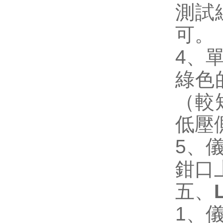
測試
可。
4、
綠色
（較
低壓
5、
鉗口
五、
1、