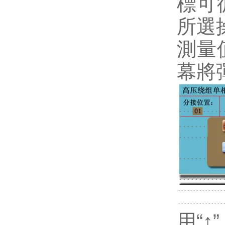
標可
所選
測量
幕將
用“