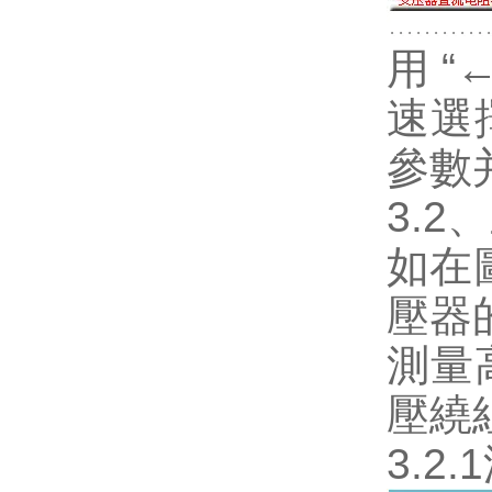
用 
速選
參數
3.
如在
壓器
測量
壓繞
3.2