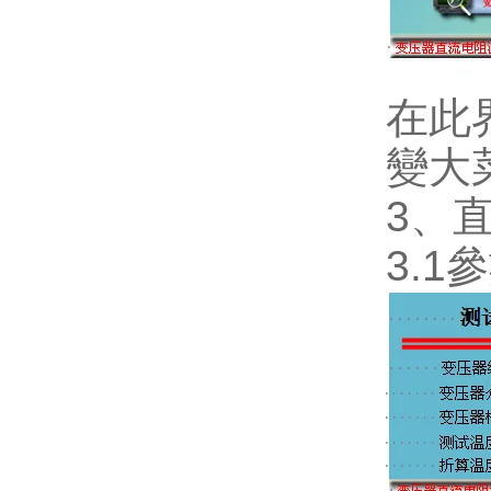
在此界
變大
3、
3.1