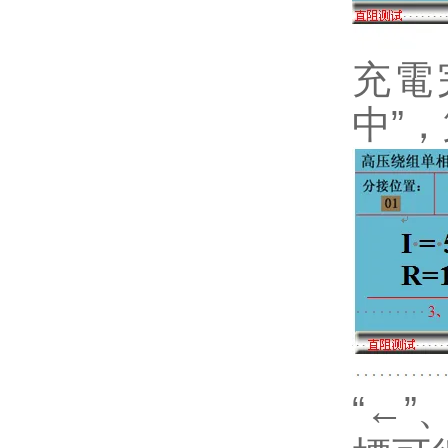
充電
中”
“←”