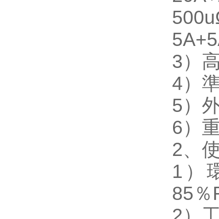
500u
5A+
3）高
4）準
5）外
6）重
2、
1）
85％
2）工