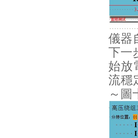
儀器
下一
始放
流穩
～圖